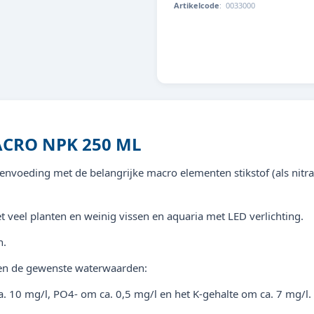
Artikelcode
:
0033000
8713179330008
ACRO NPK 250 ML
voeding met de belangrijke macro elementen stikstof (als nitraat),
t veel planten en weinig vissen en aquaria met LED verlichting.
n.
 en de gewenste waterwaarden:
. 10 mg/l, PO4- om ca. 0,5 mg/l en het K-gehalte om ca. 7 mg/l.