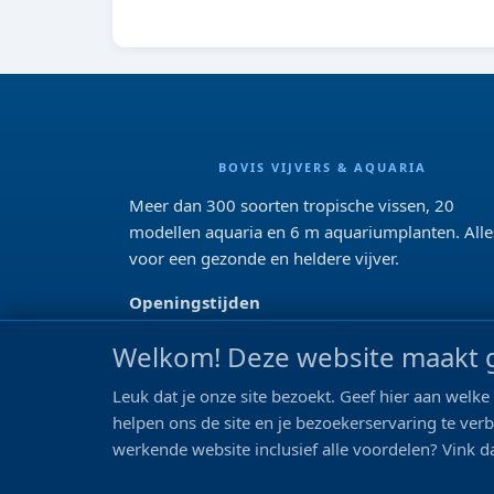
BOVIS VIJVERS & AQUARIA
Meer dan 300 soorten tropische vissen, 20
modellen aquaria en 6 m aquariumplanten. Alle
voor een gezonde en heldere vijver.
Openingstijden
Di 13:00 - 18:00 Wo-Vr: 10:00 - 18:00
Welkom! Deze website maakt g
Za: 09:00 - 17:00
Zo: gesloten>
Leuk dat je onze site bezoekt. Geef hier aan wel
helpen ons de site en je bezoekerservaring te ver
REVIEWS
werkende website inclusief alle voordelen? Vink da