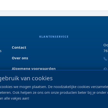
KLANTENSERVICE
Oo
Contact
s
76
Over ons
Algemene voorwaarden
ebruik van cookies
Privacyverklaring
ke cookies we mogen plaatsen. De noodzakelijke cookies verzame
Blog & tips
beteren. Ook helpen ze ons om onze producten beter bij je onder
n alle vakjes aan!
Merken