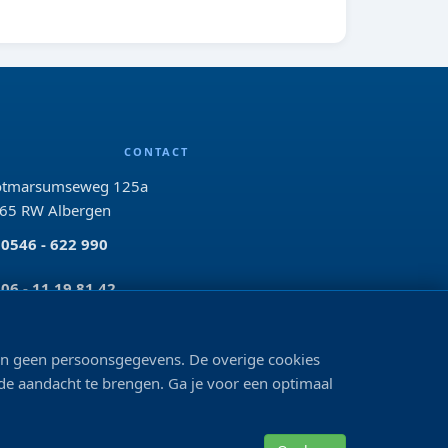
CONTACT
tmarsumseweg 125a
65 RW Albergen
0546 - 622 990
06 - 11 19 81 42
info@bo-vis.nl
len geen persoonsgegevens. De overige cookies
 de aandacht te brengen. Ga je voor een optimaal
VOLG ONS