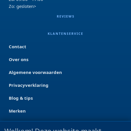
Zo: gesloten>
REVIEWS
KLANTENSERVICE
Contact
Over ons
Algemene voorwaarden
Privacyverklaring
Blog & tips
Merken
CONTACT
Welkom! Deze website maakt