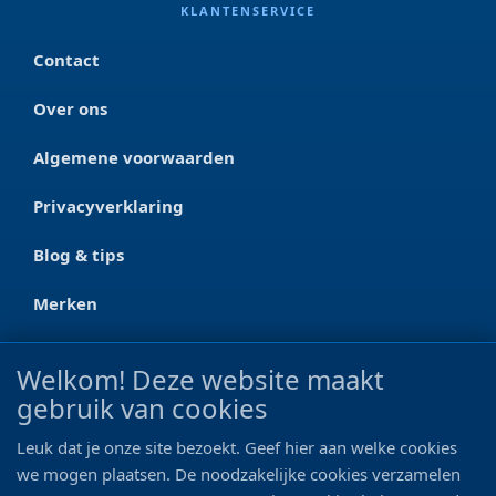
KLANTENSERVICE
Contact
Over ons
Algemene voorwaarden
Privacyverklaring
Blog & tips
Merken
CONTACT
Welkom! Deze website maakt
gebruik van cookies
Ootmarsumseweg 125a
7665 RW Albergen
Leuk dat je onze site bezoekt. Geef hier aan welke cookies
0546 - 622 990
we mogen plaatsen. De noodzakelijke cookies verzamelen