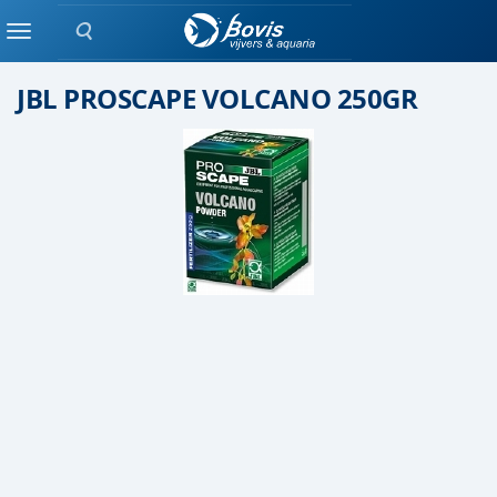
Zoeken
Plant bemesting
Menu
JBL PROSCAPE VOLCANO 250GR