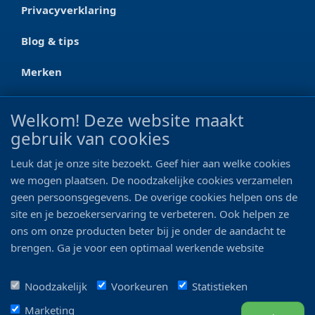
Privacyverklaring
Blog & tips
Merken
CONTACT
Welkom! Deze website maakt
gebruik van cookies
Ootmarsumseweg 125a
7665 RW Albergen
Leuk dat je onze site bezoekt. Geef hier aan welke cookies
0546 - 622 990
we mogen plaatsen. De noodzakelijke cookies verzamelen
geen persoonsgegevens. De overige cookies helpen ons de
06 - 11 19 81 42
site en je bezoekerservaring te verbeteren. Ook helpen ze
ons om onze producten beter bij je onder de aandacht te
info@bo-vis.nl
brengen. Ga je voor een optimaal werkende website
inclusief alle voordelen? Vink dan alle vakjes aan!
VOLG ONS
Noodzakelijk
Voorkeuren
Statistieken
Marketing