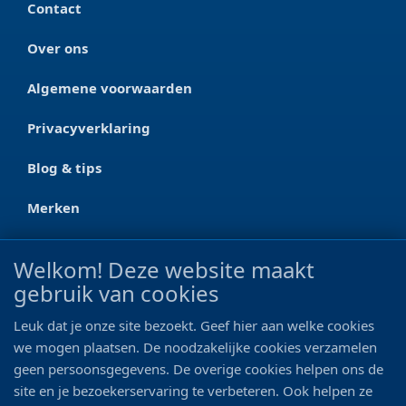
Contact
Over ons
Algemene voorwaarden
Privacyverklaring
Blog & tips
Merken
CONTACT
Welkom! Deze website maakt
gebruik van cookies
Ootmarsumseweg 125a
7665 RW Albergen
Leuk dat je onze site bezoekt. Geef hier aan welke cookies
0546 - 622 990
we mogen plaatsen. De noodzakelijke cookies verzamelen
geen persoonsgegevens. De overige cookies helpen ons de
06 - 11 19 81 42
site en je bezoekerservaring te verbeteren. Ook helpen ze