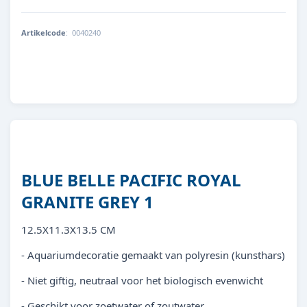
Artikelcode
:
0040240
8713179402408
BLUE BELLE PACIFIC ROYAL
GRANITE GREY 1
12.5X11.3X13.5 CM
- Aquariumdecoratie gemaakt van polyresin (kunsthars)
- Niet giftig, neutraal voor het biologisch evenwicht
- Geschikt voor zoetwater of zoutwater