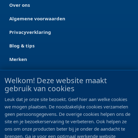
Over ons
Algemene voorwaarden
Privacyverklaring
Blog & tips
Merken
CONTACT
Welkom! Deze website maakt
gebruik van cookies
Ootmarsumseweg 125a
7665 RW Albergen
Leuk dat je onze site bezoekt. Geef hier aan welke cookies
0546 - 622 990
we mogen plaatsen. De noodzakelijke cookies verzamelen
geen persoonsgegevens. De overige cookies helpen ons de
06 - 11 19 81 42
site en je bezoekerservaring te verbeteren. Ook helpen ze
ons om onze producten beter bij je onder de aandacht te
info@bo-vis.nl
brengen. Ga je voor een optimaal werkende website