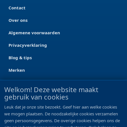
Contact
Over ons
Algemene voorwaarden
Privacyverklaring
Blog & tips
Merken
CONTACT
Welkom! Deze website maakt
gebruik van cookies
Ootmarsumseweg 125a
7665 RW Albergen
Leuk dat je onze site bezoekt. Geef hier aan welke cookies
0546 - 622 990
we mogen plaatsen. De noodzakelijke cookies verzamelen
geen persoonsgegevens. De overige cookies helpen ons de
06 - 11 19 81 42