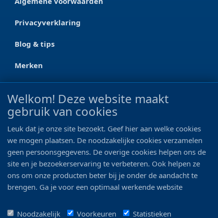
Algemene voorwaarden
Privacyverklaring
Blog & tips
Merken
CONTACT
Welkom! Deze website maakt
gebruik van cookies
Ootmarsumseweg 125a
7665 RW Albergen
Leuk dat je onze site bezoekt. Geef hier aan welke cookies
0546 - 622 990
we mogen plaatsen. De noodzakelijke cookies verzamelen
geen persoonsgegevens. De overige cookies helpen ons de
06 - 11 19 81 42
site en je bezoekerservaring te verbeteren. Ook helpen ze
ons om onze producten beter bij je onder de aandacht te
info@bo-vis.nl
brengen. Ga je voor een optimaal werkende website
inclusief alle voordelen? Vink dan alle vakjes aan!
VOLG ONS
Noodzakelijk
Voorkeuren
Statistieken