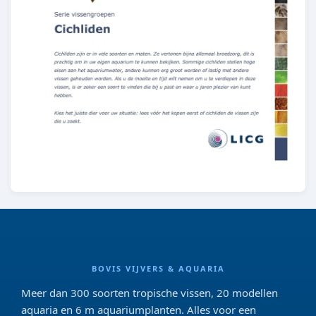
BOVIS VIJVERS & AQUARIA
Meer dan 300 soorten tropische vissen, 20 modellen
aquaria en 6 m aquariumplanten. Alles voor een