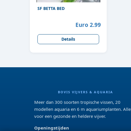
SF BETTA BED
Euro 2.99
Details
BOVIS VIJVERS & AQUARIA
Meer dan 300 soorten tropische vissen, 20
modellen aquaria en 6 m aquariumplanten. Alle
voor een gezonde en heldere vijver.
Openingstijden