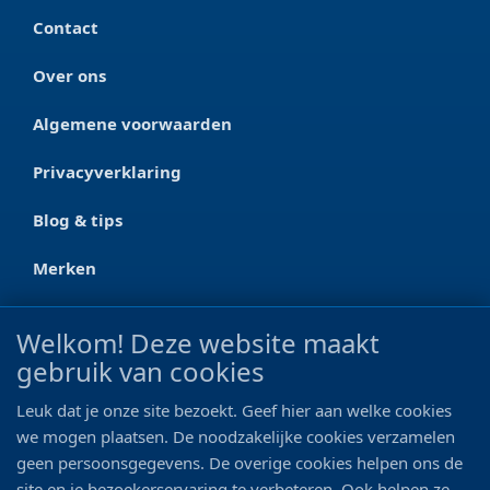
Contact
Over ons
Algemene voorwaarden
Privacyverklaring
Blog & tips
Merken
CONTACT
Welkom! Deze website maakt
gebruik van cookies
Ootmarsumseweg 125a
7665 RW Albergen
Leuk dat je onze site bezoekt. Geef hier aan welke cookies
0546 - 622 990
we mogen plaatsen. De noodzakelijke cookies verzamelen
geen persoonsgegevens. De overige cookies helpen ons de
06 - 11 19 81 42
site en je bezoekerservaring te verbeteren. Ook helpen ze