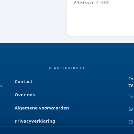
Artikelcode
:
0149130
8715598100255
KLANTENSERVICE
Oo
Contact
s
76
Over ons
Algemene voorwaarden
Privacyverklaring