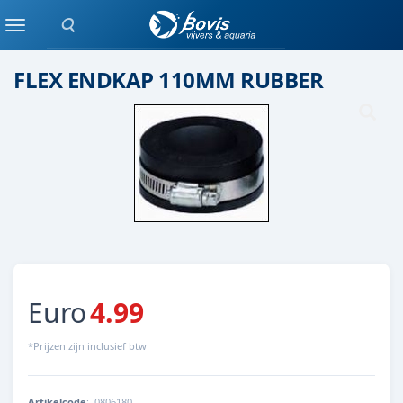
Zoeken
pvc aansluiting
Menu
FLEX ENDKAP 110MM RUBBER
Euro
4.99
*Prijzen zijn inclusief btw
Artikelcode
:
0806180