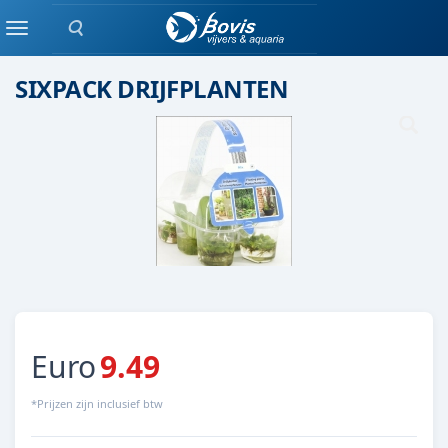
Zoeken
drijfplant
Menu
SIXPACK DRIJFPLANTEN
Euro
9.49
*Prijzen zijn inclusief btw