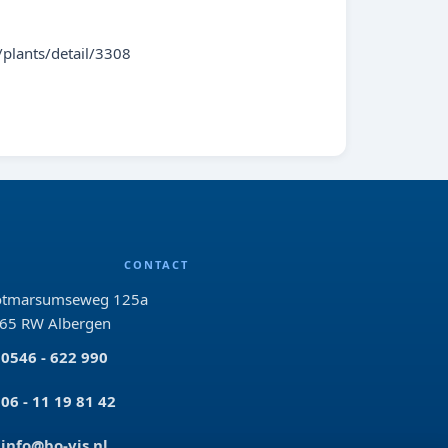
plants/detail/3308
CONTACT
tmarsumseweg 125a
65 RW Albergen
0546 - 622 990
06 - 11 19 81 42
info@bo-vis.nl