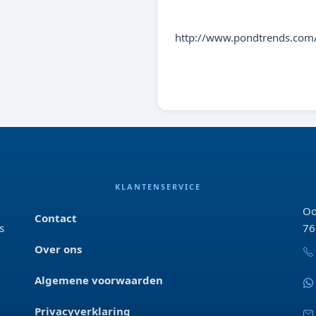
PON
http://www.pondtrends.com/
KLANTENSERVICE
Oo
Contact
s
76
Over ons
Algemene voorwaarden
Privacyverklaring