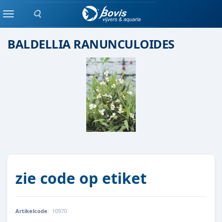
Zoeken
moeras/waterplanten
Menu
BALDELLIA RANUNCULOIDES
zie code op etiket
Artikelcode
:
10970