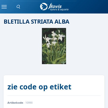
Zoeken
moeras/waterplanten
Menu
BLETILLA STRIATA ALBA
zie code op etiket
Artikelcode
:
10990