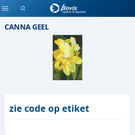
Zoeken
moeras/waterplanten
Menu
CANNA GEEL
zie code op etiket
8712815752426