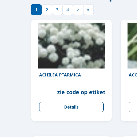
1
2
3
4
>
»
ACHILEA PTARMICA
AC
zie code op etiket
Details