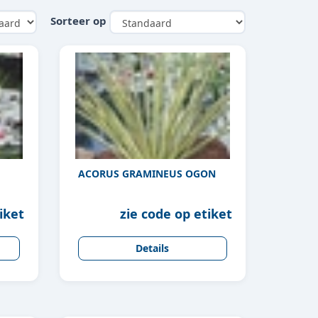
Sorteer op
ACORUS GRAMINEUS OGON
iket
zie code op etiket
Details