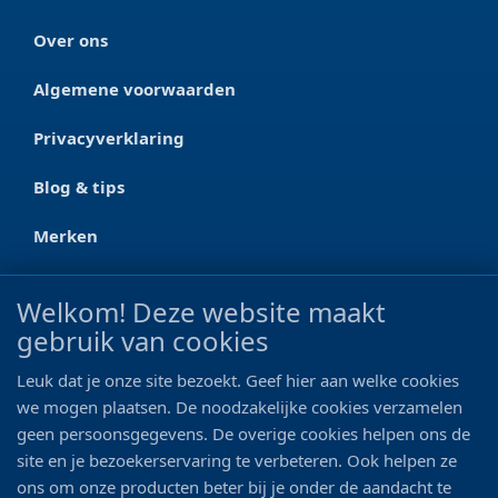
Over ons
Algemene voorwaarden
Privacyverklaring
Blog & tips
Merken
CONTACT
Welkom! Deze website maakt
gebruik van cookies
Ootmarsumseweg 125a
7665 RW Albergen
Leuk dat je onze site bezoekt. Geef hier aan welke cookies
0546 - 622 990
we mogen plaatsen. De noodzakelijke cookies verzamelen
geen persoonsgegevens. De overige cookies helpen ons de
06 - 11 19 81 42
site en je bezoekerservaring te verbeteren. Ook helpen ze
ons om onze producten beter bij je onder de aandacht te