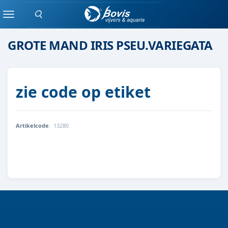
Zoeken
moeras/waterplanten
Menu
GROTE MAND IRIS PSEU.VARIEGATA
zie code op etiket
Artikelcode
:
13280
8712044890081