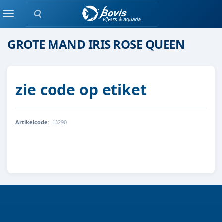
Zoeken
moeras/waterplanten
Menu
GROTE MAND IRIS ROSE QUEEN
zie code op etiket
Artikelcode
:
13290
8712815756516