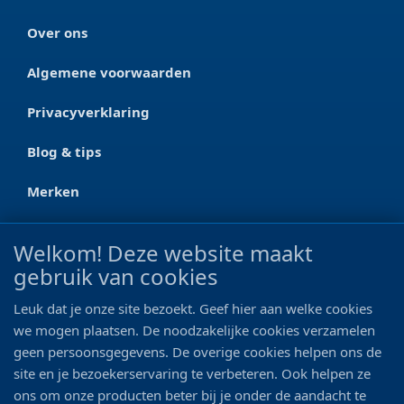
Over ons
Algemene voorwaarden
Privacyverklaring
Blog & tips
Merken
CONTACT
Welkom! Deze website maakt
gebruik van cookies
Ootmarsumseweg 125a
7665 RW Albergen
Leuk dat je onze site bezoekt. Geef hier aan welke cookies
0546 - 622 990
we mogen plaatsen. De noodzakelijke cookies verzamelen
geen persoonsgegevens. De overige cookies helpen ons de
06 - 11 19 81 42
site en je bezoekerservaring te verbeteren. Ook helpen ze
ons om onze producten beter bij je onder de aandacht te