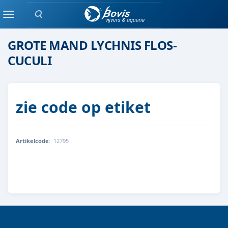
Zoeken
moeras/waterplanten
Menu
GROTE MAND LYCHNIS FLOS-
CUCULI
zie code op etiket
Artikelcode
:
12795
8712044889542