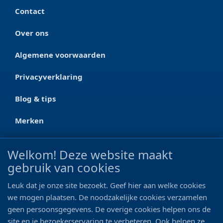
Contact
Over ons
Algemene voorwaarden
Privacyverklaring
Blog & tips
Merken
CONTACT
Welkom! Deze website maakt
gebruik van cookies
Ootmarsumseweg 125a
7665 RW Albergen
Leuk dat je onze site bezoekt. Geef hier aan welke cookies
0546 - 622 990
we mogen plaatsen. De noodzakelijke cookies verzamelen
geen persoonsgegevens. De overige cookies helpen ons de
06 - 11 19 81 42
site en je bezoekerservaring te verbeteren. Ook helpen ze