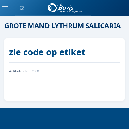
Zoeken
moeras/waterplanten
Menu
GROTE MAND LYTHRUM SALICARIA
zie code op etiket
Artikelcode
:
12800
8712044889566