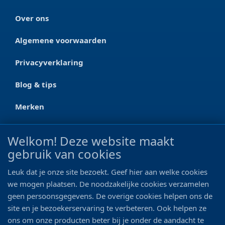
Over ons
Algemene voorwaarden
Privacyverklaring
Blog & tips
Merken
CONTACT
Welkom! Deze website maakt
gebruik van cookies
Ootmarsumseweg 125a
7665 RW Albergen
Leuk dat je onze site bezoekt. Geef hier aan welke cookies
0546 - 622 990
we mogen plaatsen. De noodzakelijke cookies verzamelen
geen persoonsgegevens. De overige cookies helpen ons de
06 - 11 19 81 42
site en je bezoekerservaring te verbeteren. Ook helpen ze
ons om onze producten beter bij je onder de aandacht te