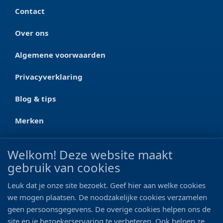
Contact
Over ons
Algemene voorwaarden
Privacyverklaring
Blog & tips
Merken
CONTACT
Welkom! Deze website maakt
gebruik van cookies
Ootmarsumseweg 125a
7665 RW Albergen
Leuk dat je onze site bezoekt. Geef hier aan welke cookies
0546 - 622 990
we mogen plaatsen. De noodzakelijke cookies verzamelen
geen persoonsgegevens. De overige cookies helpen ons de
06 - 11 19 81 42
site en je bezoekerservaring te verbeteren. Ook helpen ze