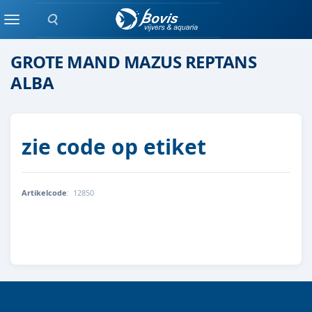
Zoeken
moeras/waterplanten
Menu
GROTE MAND MAZUS REPTANS
ALBA
zie code op etiket
Artikelcode
:
12850
8712815756547