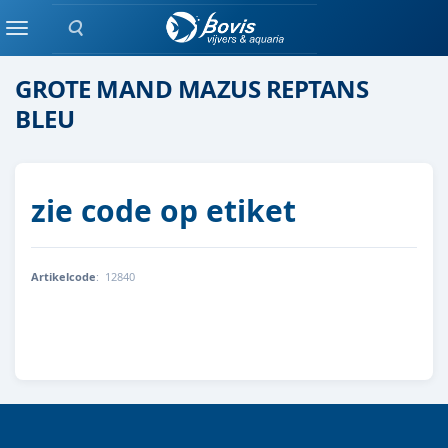
Zoeken
moeras/waterplanten
Menu
GROTE MAND MAZUS REPTANS
BLEU
zie code op etiket
Artikelcode
:
12840
8712815756530