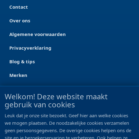
Contact
Over ons
Algemene voorwaarden
Privacyverklaring
Blog & tips
Merken
CONTACT
Welkom! Deze website maakt
gebruik van cookies
Ootmarsumseweg 125a
7665 RW Albergen
Leuk dat je onze site bezoekt. Geef hier aan welke cookies
0546 - 622 990
we mogen plaatsen. De noodzakelijke cookies verzamelen
geen persoonsgegevens. De overige cookies helpen ons de
06 - 11 19 81 42
site en je bezoekerservaring te verbeteren. Ook helpen ze