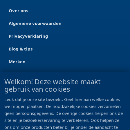
Over ons
Algemene voorwaarden
Privacyverklaring
Blog & tips
Merken
CONTACT
Welkom! Deze website maakt
gebruik van cookies
Ootmarsumseweg 125a
7665 RW Albergen
Leuk dat je onze site bezoekt. Geef hier aan welke cookies
0546 - 622 990
we mogen plaatsen. De noodzakelijke cookies verzamelen
geen persoonsgegevens. De overige cookies helpen ons de
06 - 11 19 81 42
site en je bezoekerservaring te verbeteren. Ook helpen ze
ons om onze producten beter bij je onder de aandacht te