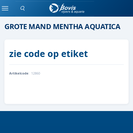
Zoeken
moeras/waterplanten
Menu
GROTE MAND MENTHA AQUATICA
zie code op etiket
Artikelcode
:
12860
8712044889603