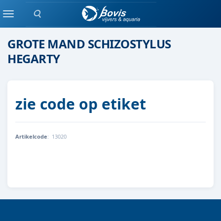
Zoeken
moeras/waterplanten
Menu
GROTE MAND SCHIZOSTYLUS
HEGARTY
zie code op etiket
Artikelcode
:
13020
8712815756233