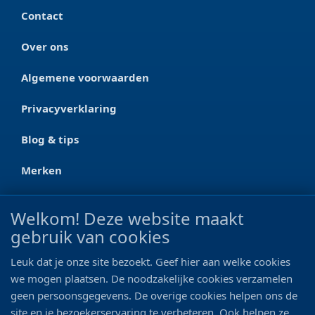
Contact
Over ons
Algemene voorwaarden
Privacyverklaring
Blog & tips
Merken
CONTACT
Welkom! Deze website maakt
gebruik van cookies
Ootmarsumseweg 125a
7665 RW Albergen
Leuk dat je onze site bezoekt. Geef hier aan welke cookies
0546 - 622 990
we mogen plaatsen. De noodzakelijke cookies verzamelen
geen persoonsgegevens. De overige cookies helpen ons de
06 - 11 19 81 42
site en je bezoekerservaring te verbeteren. Ook helpen ze