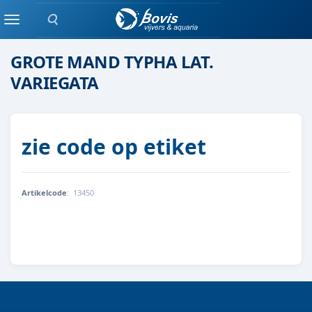
Zoeken
moeras/waterplanten
Menu
GROTE MAND TYPHA LAT.
VARIEGATA
zie code op etiket
Artikelcode
:
13450
8712044890210