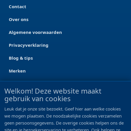
Contact
Over ons
Algemene voorwaarden
Privacyverklaring
Blog & tips
Merken
CONTACT
Welkom! Deze website maakt
gebruik van cookies
Ootmarsumseweg 125a
7665 RW Albergen
Leuk dat je onze site bezoekt. Geef hier aan welke cookies
0546 - 622 990
we mogen plaatsen. De noodzakelijke cookies verzamelen
geen persoonsgegevens. De overige cookies helpen ons de
06 - 11 19 81 42
site en je bezoekerservaring te verbeteren. Ook helpen ze