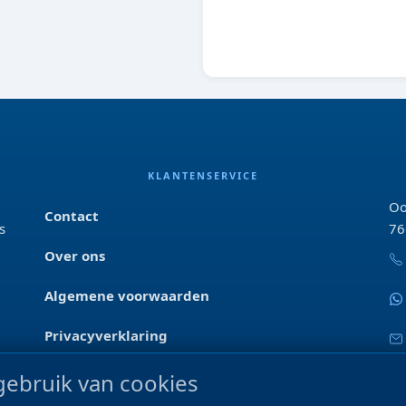
8712044039299
KLANTENSERVICE
Oo
Contact
s
76
Over ons
Algemene voorwaarden
Privacyverklaring
Blog & tips
ebruik van cookies