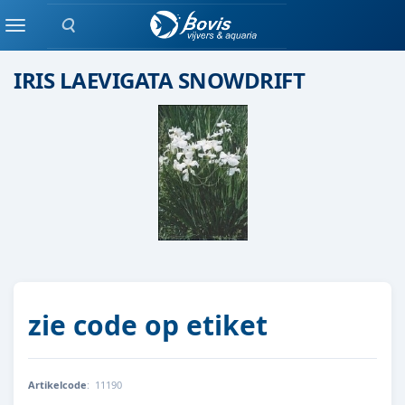
Zoeken
moeras/waterplanten
Menu
IRIS LAEVIGATA SNOWDRIFT
zie code op etiket
Artikelcode
:
11190