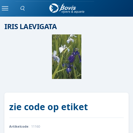
Zoeken
moeras/waterplanten
Menu
IRIS LAEVIGATA
zie code op etiket
Artikelcode
:
11160