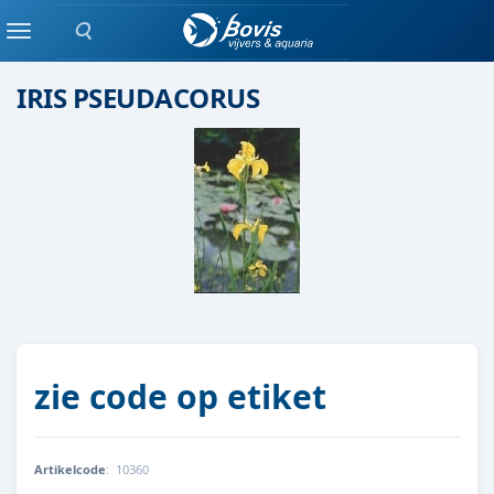
Zoeken
moeras/waterplanten
Menu
IRIS PSEUDACORUS
zie code op etiket
Artikelcode
:
10360