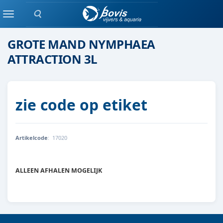
Zoeken
waterlelie
Menu
GROTE MAND NYMPHAEA
ATTRACTION 3L
zie code op etiket
Artikelcode
:
17020
99000000001072
ALLEEN AFHALEN MOGELIJK