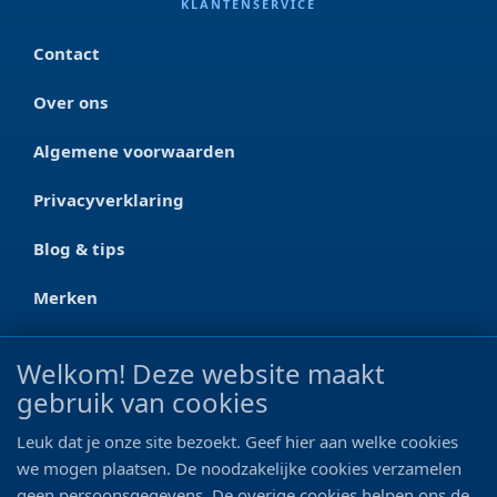
KLANTENSERVICE
Contact
Over ons
Algemene voorwaarden
Privacyverklaring
Blog & tips
Merken
CONTACT
Welkom! Deze website maakt
gebruik van cookies
Ootmarsumseweg 125a
7665 RW Albergen
Leuk dat je onze site bezoekt. Geef hier aan welke cookies
0546 - 622 990
we mogen plaatsen. De noodzakelijke cookies verzamelen
geen persoonsgegevens. De overige cookies helpen ons de