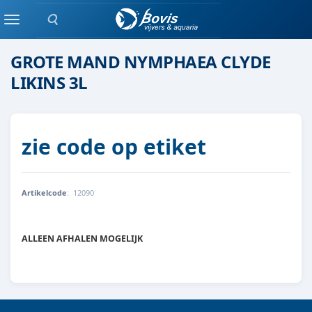
Zoeken
waterlelie
Menu
GROTE MAND NYMPHAEA CLYDE
LIKINS 3L
zie code op etiket
Artikelcode
:
12090
8719743710504
ALLEEN AFHALEN MOGELIJK