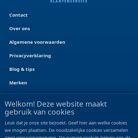
KLANTENSERVICE
Contact
Over ons
Algemene voorwaarden
Privacyverklaring
Blog & tips
Merken
CONTACT
Welkom! Deze website maakt
gebruik van cookies
Ootmarsumseweg 125a
7665 RW Albergen
Leuk dat je onze site bezoekt. Geef hier aan welke cookies
0546 - 622 990
we mogen plaatsen. De noodzakelijke cookies verzamelen
geen persoonsgegevens. De overige cookies helpen ons de