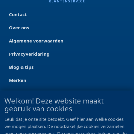
KLANTENSERVICE
Contact
Over ons
Algemene voorwaarden
Privacyverklaring
Blog & tips
Merken
CONTACT
Welkom! Deze website maakt
gebruik van cookies
Ootmarsumseweg 125a
7665 RW Albergen
Leuk dat je onze site bezoekt. Geef hier aan welke cookies
0546 - 622 990
we mogen plaatsen. De noodzakelijke cookies verzamelen
geen persoonsgegevens. De overige cookies helpen ons de