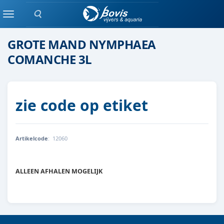
Zoeken
waterlelie
Menu
GROTE MAND NYMPHAEA
COMANCHE 3L
zie code op etiket
Artikelcode
:
12060
8719743710450
ALLEEN AFHALEN MOGELIJK