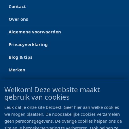
Contact
Over ons
Algemene voorwaarden
Privacyverklaring
Blog & tips
Merken
CONTACT
Welkom! Deze website maakt
gebruik van cookies
Ootmarsumseweg 125a
7665 RW Albergen
Leuk dat je onze site bezoekt. Geef hier aan welke cookies
0546 - 622 990
we mogen plaatsen. De noodzakelijke cookies verzamelen
geen persoonsgegevens. De overige cookies helpen ons de
06 - 11 19 81 42
site en je bezoekerservaring te verbeteren. Ook helpen ze