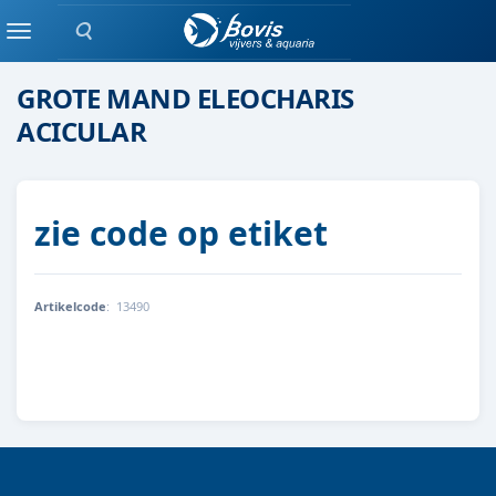
Zoeken
zuurstofplanten
Menu
GROTE MAND ELEOCHARIS
ACICULAR
zie code op etiket
Artikelcode
:
13490
8712044889320