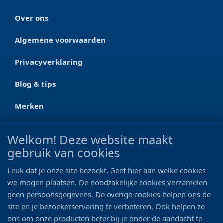
Over ons
Algemene voorwaarden
Privacyverklaring
Blog & tips
Merken
CONTACT
Welkom! Deze website maakt
gebruik van cookies
Ootmarsumseweg 125a
7665 RW Albergen
Leuk dat je onze site bezoekt. Geef hier aan welke cookies
0546 - 622 990
we mogen plaatsen. De noodzakelijke cookies verzamelen
geen persoonsgegevens. De overige cookies helpen ons de
06 - 11 19 81 42
site en je bezoekerservaring te verbeteren. Ook helpen ze
ons om onze producten beter bij je onder de aandacht te