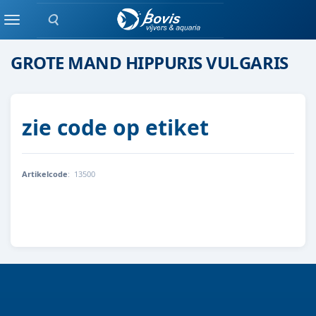
Zoeken
zuurstofplanten
Menu
GROTE MAND HIPPURIS VULGARIS
zie code op etiket
Artikelcode
:
13500
8712044890234