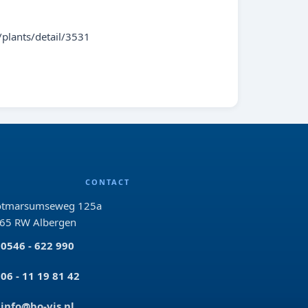
plants/detail/3531
CONTACT
tmarsumseweg 125a
65 RW Albergen
0546 - 622 990
06 - 11 19 81 42
info@bo-vis.nl