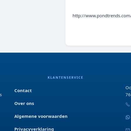
8712044890289
http://www.pondtrends.com/
KLANTENSERVICE
Oo
Contact
s
76
Over ons
Algemene voorwaarden
Privacyverklaring