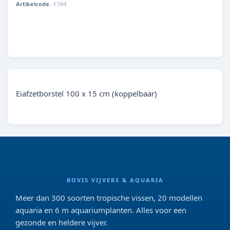
Artikelcode
:
F394
Eiafzetborstel 100 x 15 cm (koppelbaar)
BOVIS VIJVERS & AQUARIA
Meer dan 300 soorten tropische vissen, 20 modellen
aquaria en 6 m aquariumplanten. Alles voor een
gezonde en heldere vijver.