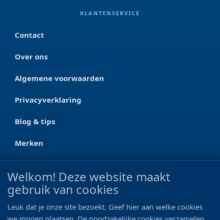
KLANTENSERVICE
Contact
Over ons
Algemene voorwaarden
Privacyverklaring
Blog & tips
Merken
CONTACT
Welkom! Deze website maakt
gebruik van cookies
Ootmarsumseweg 125a
7665 RW Albergen
Leuk dat je onze site bezoekt. Geef hier aan welke cookies
0546 - 622 990
we mogen plaatsen. De noodzakelijke cookies verzamelen