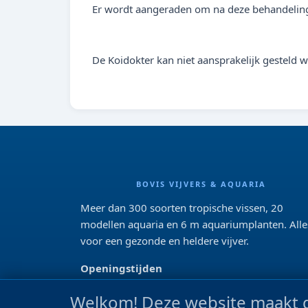
Er wordt aangeraden om na deze behandeling M
De Koidokter kan niet aansprakelijk gesteld 
BOVIS VIJVERS & AQUARIA
Meer dan 300 soorten tropische vissen, 20
modellen aquaria en 6 m aquariumplanten. Alle
voor een gezonde en heldere vijver.
Openingstijden
Di 13:00 - 18:00 Wo-Vr: 10:00 - 18:00
Welkom! Deze website maakt g
Za: 09:00 - 17:00