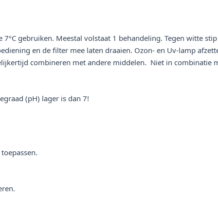
 de 7ºC gebruiken. Meestal volstaat 1 behandeling. Tegen witte s
oediening en de filter mee laten draaien. Ozon- en Uv-lamp afze
elijkertijd combineren met andere middelen. Niet in combinatie m
egraad (pH) lager is dan 7!
e toepassen.
eren.