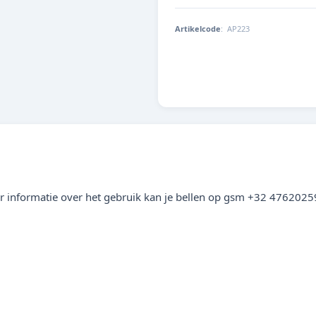
Artikelcode
:
AP223
5425035780249
eer informatie over het gebruik kan je bellen op gsm +32 4762025