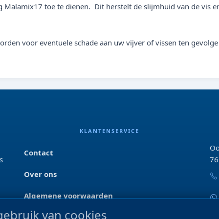
alamix17 toe te dienen. Dit herstelt de slijmhuid van de vis en 
worden voor eventuele schade aan uw vijver of vissen ten gevolge
KLANTENSERVICE
Oo
Contact
s
76
Over ons
Algemene voorwaarden
ebruik van cookies
Privacyverklaring