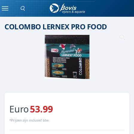
Zoeken
geneesmiddelen
Menu
COLOMBO LERNEX PRO FOOD
Euro
53.99
*Prijzen zijn inclusief btw