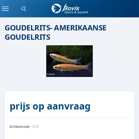
Zoeken
siervissen
Menu
GOUDELRITS- AMERIKAANSE
GOUDELRITS
prijs op aanvraag
Artikelcode
:
V10