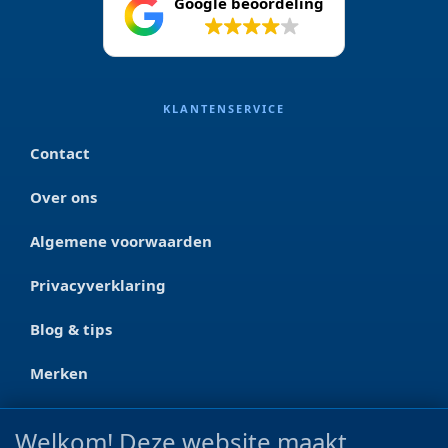
Google beoordeling
4.2
KLANTENSERVICE
Contact
Over ons
Algemene voorwaarden
Privacyverklaring
Blog & tips
Merken
CONTACT
Welkom! Deze website maakt