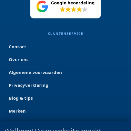
Google beoordeling
4.2
KLANTENSERVICE
Contact
Over ons
Algemene voorwaarden
Privacyverklaring
Blog & tips
Merken
CONTACT
Welkom! Deze website maakt