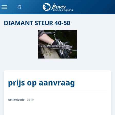
Zoeken
steur
Menu
DIAMANT STEUR 40-50
prijs op aanvraag
Artikelcode
:
DS40