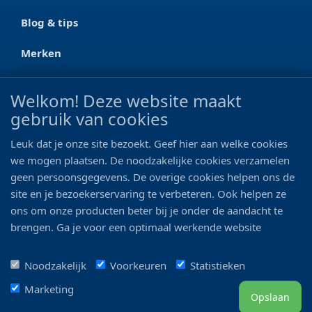
Blog & tips
Merken
CONTACT
Welkom! Deze website maakt
gebruik van cookies
Ootmarsumseweg 125a
7665 RW Albergen
Leuk dat je onze site bezoekt. Geef hier aan welke cookies
0546 - 622 990
we mogen plaatsen. De noodzakelijke cookies verzamelen
geen persoonsgegevens. De overige cookies helpen ons de
06 - 11 19 81 42
site en je bezoekerservaring te verbeteren. Ook helpen ze
ons om onze producten beter bij je onder de aandacht te
info@bo-vis.nl
brengen. Ga je voor een optimaal werkende website
inclusief alle voordelen? Vink dan alle vakjes aan!
VOLG ONS
Noodzakelijk
Voorkeuren
Statistieken
Marketing
Opslaan