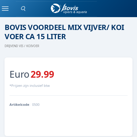
Zoeken
koivoer
Menu
BOVIS VOORDEEL MIX VIJVER/ KOI
VOER CA 15 LITER
DRIJVEND VIS / KOIVOER
Euro
29.99
*Prijzen zijn inclusief btw
Artikelcode
:
0500
500