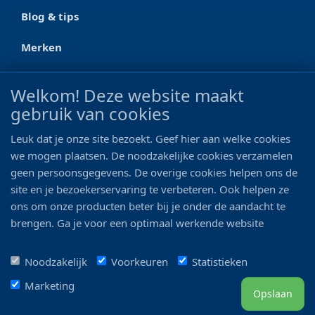
Blog & tips
Merken
CONTACT
Welkom! Deze website maakt
gebruik van cookies
Ootmarsumseweg 125a
7665 RW Albergen
Leuk dat je onze site bezoekt. Geef hier aan welke cookies
0546 - 622 990
we mogen plaatsen. De noodzakelijke cookies verzamelen
geen persoonsgegevens. De overige cookies helpen ons de
06 - 11 19 81 42
site en je bezoekerservaring te verbeteren. Ook helpen ze
ons om onze producten beter bij je onder de aandacht te
info@bo-vis.nl
brengen. Ga je voor een optimaal werkende website
inclusief alle voordelen? Vink dan alle vakjes aan!
VOLG ONS
Noodzakelijk
Voorkeuren
Statistieken
Marketing
Opslaan