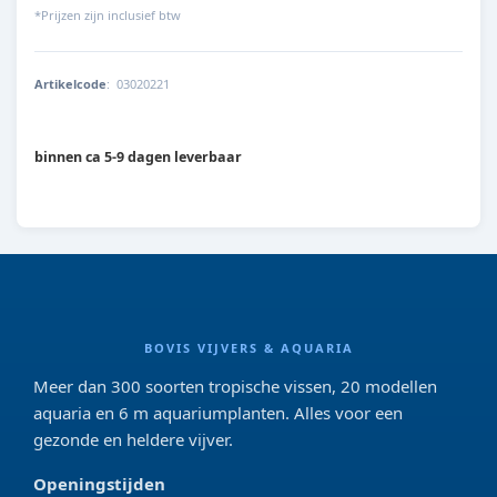
*Prijzen zijn inclusief btw
Artikelcode
:
03020221
042055353427
binnen ca 5-9 dagen leverbaar
BOVIS VIJVERS & AQUARIA
Meer dan 300 soorten tropische vissen, 20 modellen
aquaria en 6 m aquariumplanten. Alles voor een
gezonde en heldere vijver.
Openingstijden