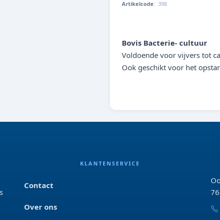
Artikelcode
:
398
000000003988
Bovis Bacterie- cultuur
Voldoende voor vijvers tot c
Ook geschikt voor het opstar
KLANTENSERVICE
Oo
Contact
s
76
Over ons