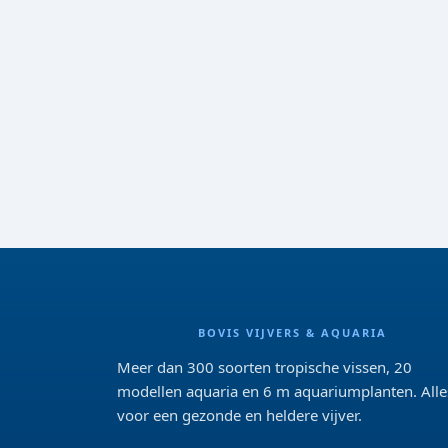
BOVIS VIJVERS & AQUARIA
Meer dan 300 soorten tropische vissen, 20
modellen aquaria en 6 m aquariumplanten. Alle
voor een gezonde en heldere vijver.