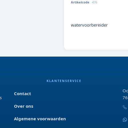
Artikelcode
:
476
000000004763
watervoorbereider
KLANTENSERVICE
Oo
Contact
s
76
Over ons
Algemene voorwaarden