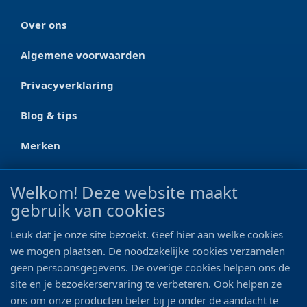
Over ons
Algemene voorwaarden
Privacyverklaring
Blog & tips
Merken
CONTACT
Welkom! Deze website maakt
gebruik van cookies
Ootmarsumseweg 125a
7665 RW Albergen
Leuk dat je onze site bezoekt. Geef hier aan welke cookies
0546 - 622 990
we mogen plaatsen. De noodzakelijke cookies verzamelen
geen persoonsgegevens. De overige cookies helpen ons de
06 - 11 19 81 42
site en je bezoekerservaring te verbeteren. Ook helpen ze
ons om onze producten beter bij je onder de aandacht te