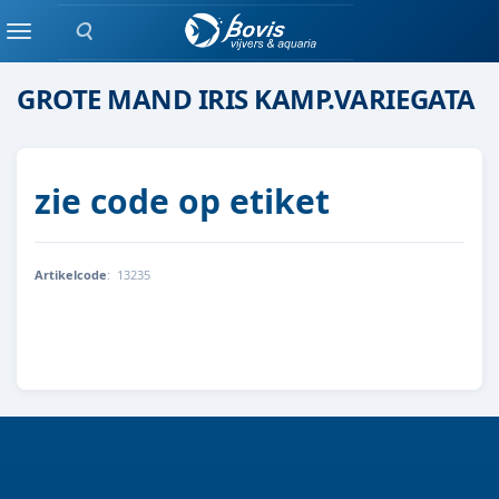
Zoeken
moeras/waterplanten
Menu
GROTE MAND IRIS KAMP.VARIEGATA
zie code op etiket
Artikelcode
:
13235
8712815756301