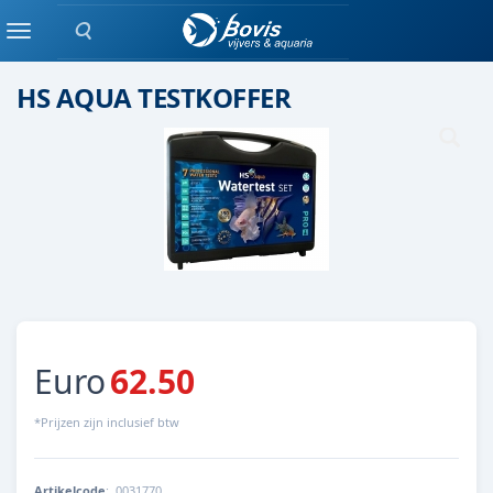
Zoeken
WATERTESTEN
Menu
HS AQUA TESTKOFFER
Euro
62.50
*Prijzen zijn inclusief btw
Artikelcode
:
0031770