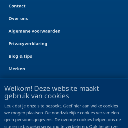
Contact
Over ons
Algemene voorwaarden
Privacyverklaring
Blog & tips
Merken
CONTACT
Welkom! Deze website maakt
gebruik van cookies
Ootmarsumseweg 125a
7665 RW Albergen
Leuk dat je onze site bezoekt. Geef hier aan welke cookies
0546 - 622 990
we mogen plaatsen. De noodzakelijke cookies verzamelen
geen persoonsgegevens. De overige cookies helpen ons de
06 - 11 19 81 42
site en je bezoekerservaring te verbeteren. Ook helpen ze